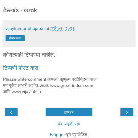
टेस्ला/X - Grok
vijaykumar bhujabal
at
जुलै ०३, २०२६
शेअर करा
कोणत्याही टिप्पण्‍या नाहीत:
टिप्पणी पोस्ट करा
Please write comment आपल्या बहुमूल्य प्रतिक्रिया बद्दल
मनःपूर्वक आभारी आहोत..🙏🙏 www.great-indian com
आणि www.vijayjob.in
‹
›
मुख्यपृष्ठ
वेब आवृत्ती पहा
Blogger
द्वारे प्रायोजित.