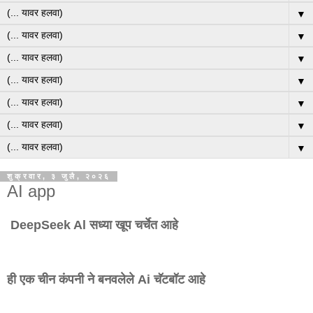
▼
▼
▼
▼
▼
▼
▼
शुक्रवार, ३ जुलै, २०२६
AI app
DeepSeek Al सध्या खूप चर्चेत आहे
ही एक चीन कंपनी ने बनवलेले Ai चॅटबॉट आहे