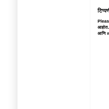
टिप्प
Please
आहोत.
आणि w