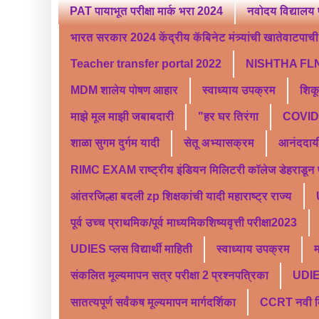
PAT पायाभूत परीक्षा मार्क भरा 2024
नवोदय विद्यालय 
भारत सरकार 2024 केंद्रीय कॅबिनेट मंत्र्यांची खातेवाटपाची स
Teacher transfer portal 2022
NISHTHA FLN
MDM शालेय पोषण आहार
स्वाध्याय उपक्रम
शिक
माझे मूल माझी जबाबदारी
"हर घर तिरंगा
COVID 
शाळा सुगम दुर्गम यादी
सेतू अभ्यासक्रम
आनंददाय
RIMC EXAM राष्ट्रीय इंडियन मिलिटरी कॉलेज डेहराडून प्र
आंतरजिल्हा बदली zp शिक्षकांची यादी महाराष्ट्र राज्य
पूर्व उच्च प्राथमिक/पूर्व माध्यमिकशिष्यवृत्ती परीक्षा2023
UDIES प्लस विद्यार्थी माहिती
स्वाध्याय उपक्रम
म
संकलित मूल्यमापन सत्र परीक्षा 2 प्रश्नपत्रिका
UDI
सातत्यपूर्ण सर्वंकष मूल्यमापन मार्गदर्शिका
CCRT नवी दिल