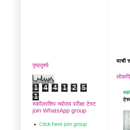
याची स
पृष्ठदृश्ये
लोकप्
1
4
4
1
2
5
स्क
1
टेस
स्कॉलरशिप नवोदय परीक्षा टेस्ट
join WhatsApp group
Cilck here join group