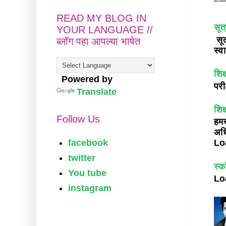
READ MY BLOG IN
सूत
YOUR LANGUAGE //
सूत
ब्लॉग पहा आपल्या भाषेत
स्व
शिक
Powered by
परी
Translate
शिक
Follow Us
हमख
अध
facebook
Loa
twitter
स्क
You tube
Lo
instagram