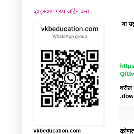
व्हाट्सअप ग्रुप जॉईन करा..
या उद
http
QfBw
वरील 
.down
कोणत्
vkbeducation.com