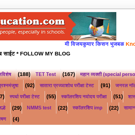
मी विजयकुमार किसन भुजबळ
Knowledge i
क्षा उपयुक्त वेब साईट *
FOLLOW MY BLOG
(188)
(167)
नविशेष
TET Test
महान व्यक्ती (special pers
(92)
(91)
्रश्नमंजुषा
सातारा प्रज्ञाशोध परीक्षा टेस्ट
जनरल नॉ
7)
(55)
(51)
स्पर्धा परीक्षा टेस्ट
स्कॉलरशिप नवोदय परीक्षा
शास
(29)
(22)
(22)
ल्हे
NMMS test
स्कॉलरशिप imp
सामान्
(4)
ाषण