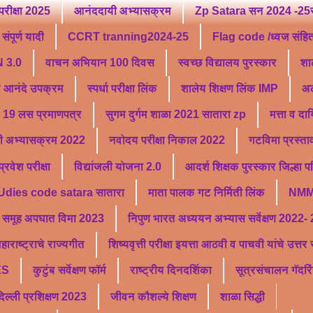
परीक्षा 2025
आनंददायी अभ्यासक्रम
Zp Satara सन 2024 -25सु
ंपूर्ण यादी
CCRT tranning2024-25
Flag code /ध्वज संहि
 3.0
वाचन अभियान 100 दिवस
स्वच्छ विद्यालय पुरस्कार
शा
ू आनंदे उपक्रम
स्पर्धा परीक्षा लिंक
शालेय शिक्षण लिंक IMP
अल
19 लस प्रमाणपत्र
सुगम दुर्गम शाळा 2021 सातारा zp
मत्ता व दा
ी अभ्यासक्रम 2022
नवोदय परीक्षा निकाल 2022
गटविमा प्रस्ता
वेश परीक्षा
विद्यांजली योजना 2.0
आदर्श शिक्षक पुरस्कार जिल्हा 
Udies code satara सातारा
माता पालक गट निर्मिती लिंक
NMM
समूह अपघात विमा 2023
निपुण भारत अध्ययन अभ्यास सर्वेक्षण 2022-
हाराष्ट्राचे राज्यगीत
शिष्यवृत्ती परीक्षा इयत्ता आठवी व पाचवी यांचे उत्त
ES
कुटुंब सर्वेक्षण फॉर्म
राष्ट्रीय दिनदर्शिका
सूत्रसंचालन गॅदरि
्ली प्रशिक्षण 2023
जीवन कौशल्ये शिक्षण
शाळा सिद्धी