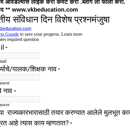
म आवडल्यास लाईक करा कमेंट करा .ब्लॉग ला फॉलो करा.
वाद ** www.vkbeducation.com