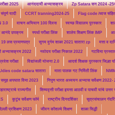
परीक्षा 2025
आनंददायी अभ्यासक्रम
Zp Satara सन 2024 -25सु
ंपूर्ण यादी
CCRT tranning2024-25
Flag code /ध्वज संहि
 3.0
वाचन अभियान 100 दिवस
स्वच्छ विद्यालय पुरस्कार
शा
ू आनंदे उपक्रम
स्पर्धा परीक्षा लिंक
शालेय शिक्षण लिंक IMP
अल
19 लस प्रमाणपत्र
सुगम दुर्गम शाळा 2021 सातारा zp
मत्ता व दा
ी अभ्यासक्रम 2022
नवोदय परीक्षा निकाल 2022
गटविमा प्रस्ता
वेश परीक्षा
विद्यांजली योजना 2.0
आदर्श शिक्षक पुरस्कार जिल्हा 
Udies code satara सातारा
माता पालक गट निर्मिती लिंक
NMM
समूह अपघात विमा 2023
निपुण भारत अध्ययन अभ्यास सर्वेक्षण 2022-
हाराष्ट्राचे राज्यगीत
शिष्यवृत्ती परीक्षा इयत्ता आठवी व पाचवी यांचे उत्त
ES
कुटुंब सर्वेक्षण फॉर्म
राष्ट्रीय दिनदर्शिका
सूत्रसंचालन गॅदरि
्ली प्रशिक्षण 2023
जीवन कौशल्ये शिक्षण
शाळा सिद्धी