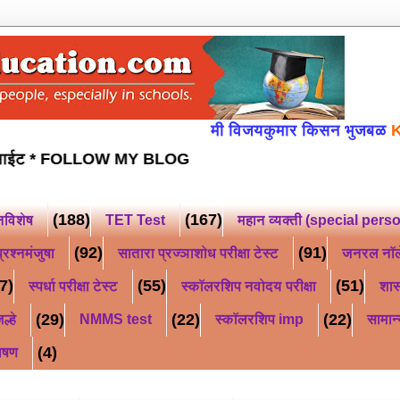
मी विजयकुमार किसन भुजबळ
Knowledge 
षा उपयुक्त वेब साईट *
FOLLOW MY BLOG
(188)
(167)
नविशेष
TET Test
महान व्यक्ती (special pers
(92)
(91)
्रश्नमंजुषा
सातारा प्रज्ञाशोध परीक्षा टेस्ट
जनरल नॉ
7)
(55)
(51)
स्पर्धा परीक्षा टेस्ट
स्कॉलरशिप नवोदय परीक्षा
शास
(29)
(22)
(22)
ल्हे
NMMS test
स्कॉलरशिप imp
सामान्
(4)
ाषण