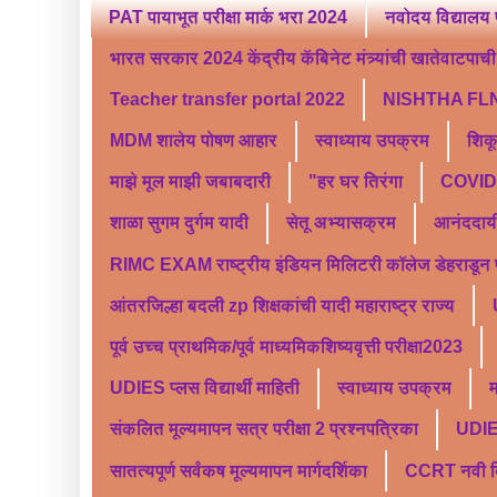
PAT पायाभूत परीक्षा मार्क भरा 2024
नवोदय विद्यालय 
भारत सरकार 2024 केंद्रीय कॅबिनेट मंत्र्यांची खातेवाटपाची स
Teacher transfer portal 2022
NISHTHA FLN
MDM शालेय पोषण आहार
स्वाध्याय उपक्रम
शिक
माझे मूल माझी जबाबदारी
"हर घर तिरंगा
COVID 
शाळा सुगम दुर्गम यादी
सेतू अभ्यासक्रम
आनंददाय
RIMC EXAM राष्ट्रीय इंडियन मिलिटरी कॉलेज डेहराडून प्र
आंतरजिल्हा बदली zp शिक्षकांची यादी महाराष्ट्र राज्य
पूर्व उच्च प्राथमिक/पूर्व माध्यमिकशिष्यवृत्ती परीक्षा2023
UDIES प्लस विद्यार्थी माहिती
स्वाध्याय उपक्रम
म
संकलित मूल्यमापन सत्र परीक्षा 2 प्रश्नपत्रिका
UDI
सातत्यपूर्ण सर्वंकष मूल्यमापन मार्गदर्शिका
CCRT नवी दिल