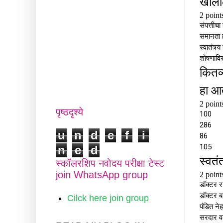
पृष्ठदृश्ये
u
n
d
e
f
i
n
e
d
स्कॉलरशिप नवोदय परीक्षा टेस्ट
join WhatsApp group
Cilck here join group