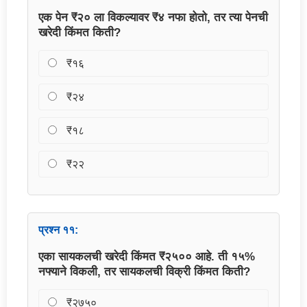
एक पेन ₹२० ला विकल्यावर ₹४ नफा होतो, तर त्या पेनची
खरेदी किंमत किती?
₹१६
₹२४
₹१८
₹२२
प्रश्न ११:
एका सायकलची खरेदी किंमत ₹२५०० आहे. ती १५%
नफ्याने विकली, तर सायकलची विक्री किंमत किती?
₹२७५०