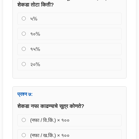
शेकडा तोटा किती?
५%
१०%
१५%
२०%
प्रश्न ७:
शेकडा नफा काढण्याचे सूत्र कोणते?
(नफा / वि.किं.) × १००
(नफा / ख.किं.) × १००