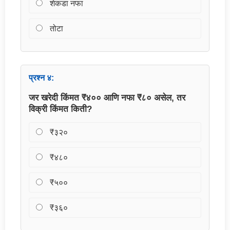
शेकडा नफा
तोटा
प्रश्न ४:
जर खरेदी किंमत ₹४०० आणि नफा ₹८० असेल, तर
विक्री किंमत किती?
₹३२०
₹४८०
₹५००
₹३६०