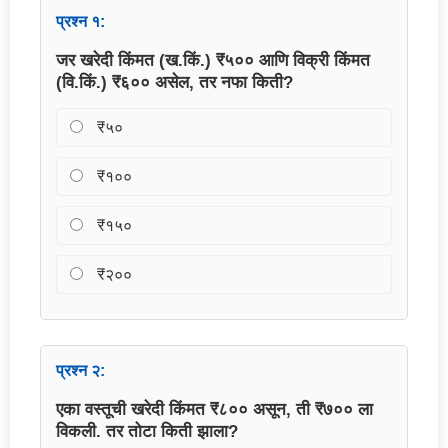
प्रश्न १:
जर खरेदी किंमत (ख.किं.) ₹५०० आणि विक्री किंमत
(वि.किं.) ₹६०० असेल, तर नफा किती?
₹५०
₹१००
₹१५०
₹२००
प्रश्न २:
एका वस्तूची खरेदी किंमत ₹८०० असून, ती ₹७०० ला
विकली. तर तोटा किती झाला?