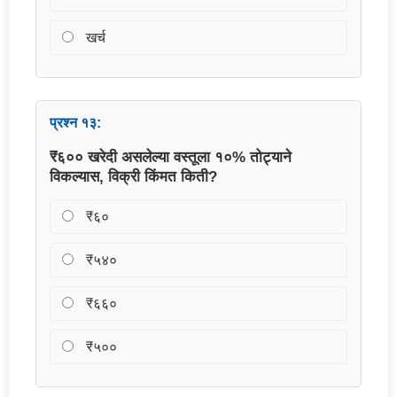
खर्च
प्रश्न १३:
₹६०० खरेदी असलेल्या वस्तूला १०% तोट्याने
विकल्यास, विक्री किंमत किती?
₹६०
₹५४०
₹६६०
₹५००