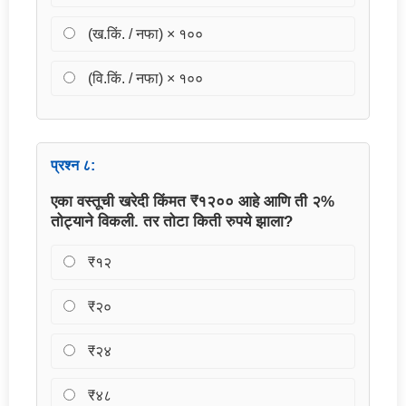
(ख.किं. / नफा) × १००
(वि.किं. / नफा) × १००
प्रश्न ८:
एका वस्तूची खरेदी किंमत ₹१२०० आहे आणि ती २%
तोट्याने विकली. तर तोटा किती रुपये झाला?
₹१२
₹२०
₹२४
₹४८