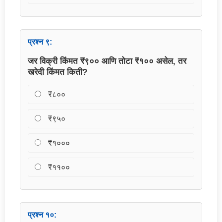
प्रश्न ९:
जर विक्री किंमत ₹९०० आणि तोटा ₹१०० असेल, तर
खरेदी किंमत किती?
₹८००
₹९५०
₹१०००
₹११००
प्रश्न १०: