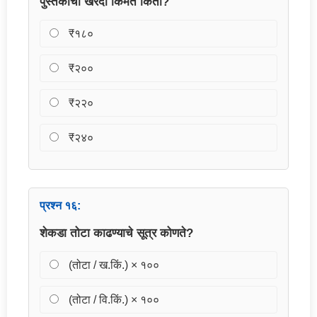
पुस्तकाची खरेदी किंमत किती?
₹१८०
₹२००
₹२२०
₹२४०
प्रश्न १६:
शेकडा तोटा काढण्याचे सूत्र कोणते?
(तोटा / ख.किं.) × १००
(तोटा / वि.किं.) × १००