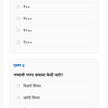
₹५०
₹१००
₹१५०
₹२००
प्रश्न ३:
नफ्याची गणना कशावर केली जाते?
विक्री किंमत
खरेदी किंमत