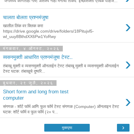
जगामध्ये कोणतीही गोष्ट अशक्य नाही मनाची ताकद इच्छाशक्ती प्रबळ पाहिजे...
चालता बोलता प्रश्नमंजुषा
›
खालील लिंक वर क्लिक करा
https://drive.google.com/drive/folders/18Pitujvl5-
wl_uuy8BthdXX6Pw1YoRwy
मंगळवार, ४ ऑगस्ट, २०२६
›
व्यसनमुक्ती आधारित प्रश्नमंजुषा टेस्ट..
तंबाखू मुक्ती व व्यसनमुक्ती ऑनलाईन टेस्ट तंबाखू मुक्ती व व्यसनमुक्ती ऑनलाईन
टेस्ट घटक: तंबाखूचे दुष्परि...
बुधवार, २९ जुलै, २०२६
Short form and long from test
›
computer
संगणक - शॉर्ट फॉर्म आणि फुल फॉर्म टेस्ट संगणक (Computer) ऑनलाइन टेस्ट
घटक: शॉर्ट फॉर्म व फुल फॉर्म (२० प...
›
मुख्यपृष्ठ