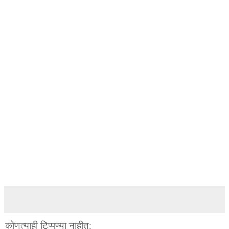
कोणत्याही टिप्पण्‍या नाहीत: