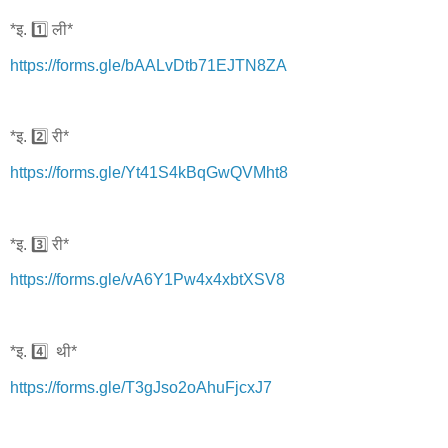
*इ. 1️⃣ ली*
https://forms.gle/bAALvDtb71EJTN8ZA
*इ. 2️⃣ री*
https://forms.gle/Yt41S4kBqGwQVMht8
*इ. 3️⃣ री*
https://forms.gle/vA6Y1Pw4x4xbtXSV8
*इ. 4️⃣ थी*
https://forms.gle/T3gJso2oAhuFjcxJ7