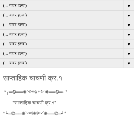
▼
▼
▼
▼
▼
▼
▼
साप्ताहिक चाचणी क्र.१
*╭═❂══✺༺☬༻✺══❂═╮*
*साप्ताहिक चाचणी क्र.१*
*╰═❂══✺༺☬༻✺══❂═╯*