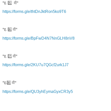
*इ. 5️⃣ वी*
https://forms.gle/thtDnJktRon5ko9T6
*इ. 6️⃣ वी*
https://forms.gle/BpFwD4N7NnGLH8nV8
*इ. 7️⃣ वी*
https://forms.gle/2KU7u7QGcf2urk1J7
*इ.8️⃣ वी*
https://forms.gle/QU3yhEymaGyxCR3y5