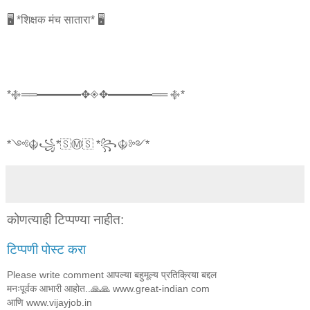
🖥️ *शिक्षक मंच सातारा* 🖥️
*࿇══━━━━✥◈✥━━━━══ ࿇*
*༺☬꧁*🇸Ⓜ🇸 *꧂☬༻*
कोणत्याही टिप्पण्‍या नाहीत:
टिप्पणी पोस्ट करा
Please write comment आपल्या बहुमूल्य प्रतिक्रिया बद्दल
मनःपूर्वक आभारी आहोत..🙏🙏 www.great-indian com
आणि www.vijayjob.in