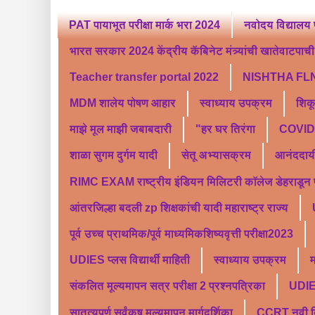
PAT पायाभूत परीक्षा मार्क भरा 2024
नवोदय विद्यालय 
भारत सरकार 2024 केंद्रीय कॅबिनेट मंत्र्यांची खातेवाटपाची स
Teacher transfer portal 2022
NISHTHA FLN
MDM शालेय पोषण आहार
स्वाध्याय उपक्रम
शिक
माझे मूल माझी जबाबदारी
"हर घर तिरंगा
COVID 
शाळा सुगम दुर्गम यादी
सेतू अभ्यासक्रम
आनंददाय
RIMC EXAM राष्ट्रीय इंडियन मिलिटरी कॉलेज डेहराडून प्र
आंतरजिल्हा बदली zp शिक्षकांची यादी महाराष्ट्र राज्य
पूर्व उच्च प्राथमिक/पूर्व माध्यमिकशिष्यवृत्ती परीक्षा2023
UDIES प्लस विद्यार्थी माहिती
स्वाध्याय उपक्रम
म
संकलित मूल्यमापन सत्र परीक्षा 2 प्रश्नपत्रिका
UDI
सातत्यपूर्ण सर्वंकष मूल्यमापन मार्गदर्शिका
CCRT नवी दिल