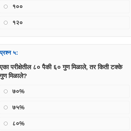
१००
१२०
प्रश्न ५:
एका परीक्षेतील ८० पैकी ६० गुण मिळाले, तर किती टक्के
गुण मिळाले?
७०%
७५%
८०%