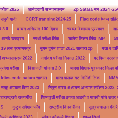
परीक्षा 2025
आनंददायी अभ्यासक्रम
Zp Satara सन 2024 -25सु
ंपूर्ण यादी
CCRT tranning2024-25
Flag code /ध्वज संहि
 3.0
वाचन अभियान 100 दिवस
स्वच्छ विद्यालय पुरस्कार
शा
ू आनंदे उपक्रम
स्पर्धा परीक्षा लिंक
शालेय शिक्षण लिंक IMP
अल
19 लस प्रमाणपत्र
सुगम दुर्गम शाळा 2021 सातारा zp
मत्ता व दा
ी अभ्यासक्रम 2022
नवोदय परीक्षा निकाल 2022
गटविमा प्रस्ता
वेश परीक्षा
विद्यांजली योजना 2.0
आदर्श शिक्षक पुरस्कार जिल्हा 
Udies code satara सातारा
माता पालक गट निर्मिती लिंक
NMM
समूह अपघात विमा 2023
निपुण भारत अध्ययन अभ्यास सर्वेक्षण 2022-
हाराष्ट्राचे राज्यगीत
शिष्यवृत्ती परीक्षा इयत्ता आठवी व पाचवी यांचे उत्त
ES
कुटुंब सर्वेक्षण फॉर्म
राष्ट्रीय दिनदर्शिका
सूत्रसंचालन गॅदरि
्ली प्रशिक्षण 2023
जीवन कौशल्ये शिक्षण
शाळा सिद्धी