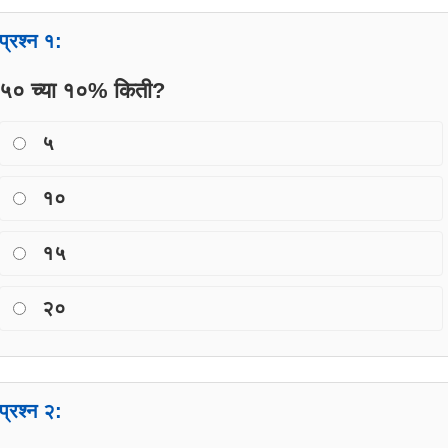
प्रश्न १:
५० च्या १०% किती?
५
१०
१५
२०
प्रश्न २: