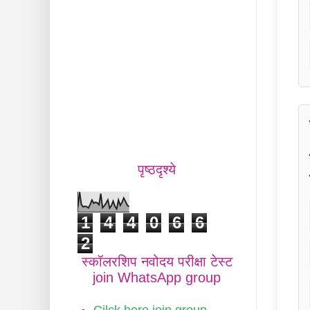
पृष्ठदृश्ये
1
4
4
0
6
6
2
स्कॉलरशिप नवोदय परीक्षा टेस्ट
join WhatsApp group
Cilck here join group