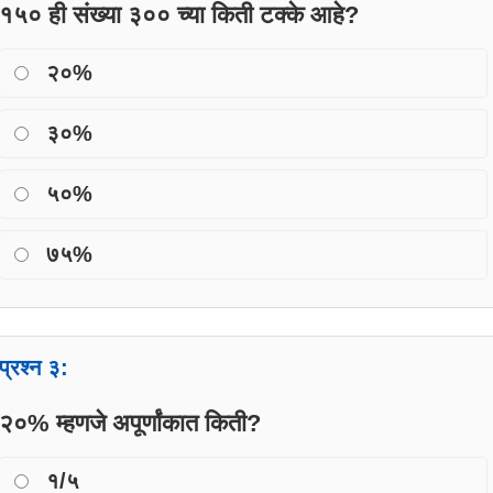
१५० ही संख्या ३०० च्या किती टक्के आहे?
२०%
३०%
५०%
७५%
प्रश्न ३:
२०% म्हणजे अपूर्णांकात किती?
१/५