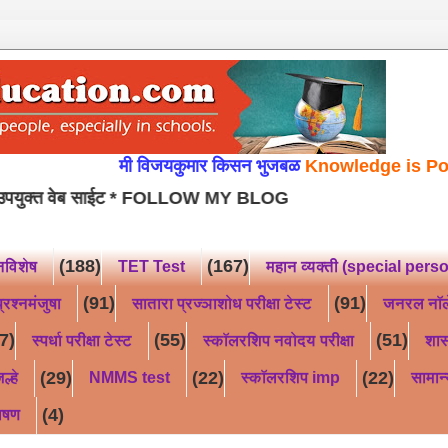
मी विजयकुमार किसन भुजबळ
Knowledge is Power
या ब
्पर्धा परीक्षा उपयुक्त वेब साईट *
FOLLOW MY BLOG
(188)
(167)
नविशेष
TET Test
महान व्यक्ती (special pers
(91)
(91)
्रश्नमंजुषा
सातारा प्रज्ञाशोध परीक्षा टेस्ट
जनरल नॉ
7)
(55)
(51)
स्पर्धा परीक्षा टेस्ट
स्कॉलरशिप नवोदय परीक्षा
शास
(29)
(22)
(22)
ल्हे
NMMS test
स्कॉलरशिप imp
सामान्
(4)
ाषण