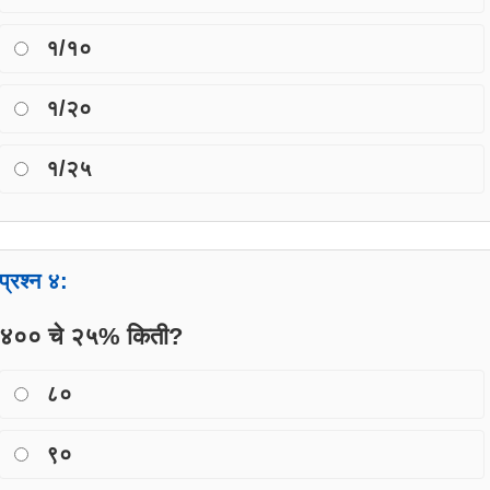
१/१०
१/२०
१/२५
प्रश्न ४:
४०० चे २५% किती?
८०
९०