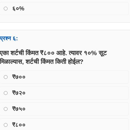
६०%
प्रश्न ६:
एका शर्टची किंमत ₹८०० आहे. त्यावर १०% सूट
मिळाल्यास, शर्टची किंमत किती होईल?
₹७००
₹७२०
₹७५०
₹८००