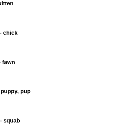
kitten
- chick
- fawn
 puppy, pup
- squab