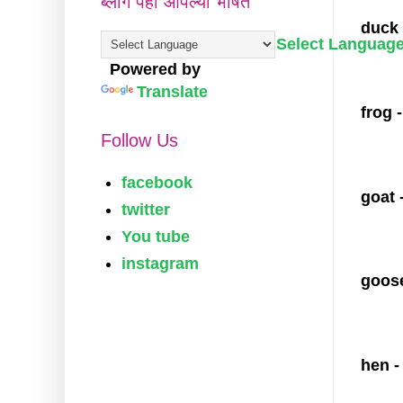
ब्लॉग पहा आपल्या भाषेत
duck 
Select Languag
Powered by
Translate
frog 
Follow Us
facebook
goat 
twitter
You tube
instagram
goose
hen -