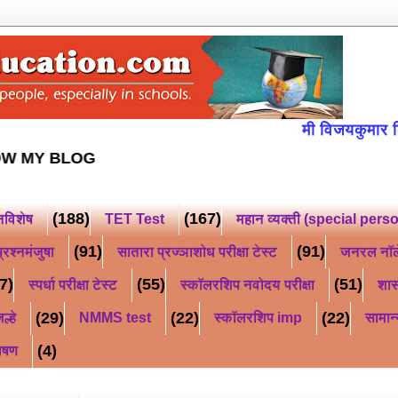
मी विजयकुमार किसन भुज
ट *
FOLLOW MY BLOG
(188)
(167)
नविशेष
TET Test
महान व्यक्ती (special pers
(91)
(91)
्रश्नमंजुषा
सातारा प्रज्ञाशोध परीक्षा टेस्ट
जनरल नॉ
7)
(55)
(51)
स्पर्धा परीक्षा टेस्ट
स्कॉलरशिप नवोदय परीक्षा
शास
(29)
(22)
(22)
ल्हे
NMMS test
स्कॉलरशिप imp
सामान्
(4)
ाषण