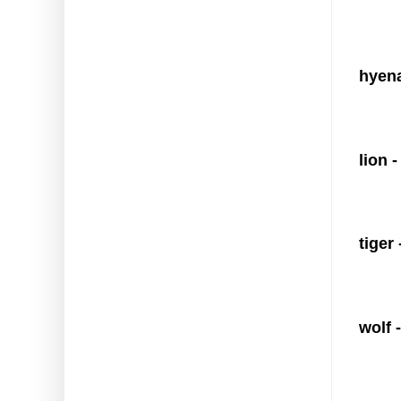
hyena
lion 
tiger
wolf 