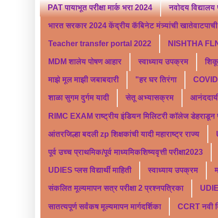
PAT पायाभूत परीक्षा मार्क भरा 2024
नवोदय विद्यालय 
भारत सरकार 2024 केंद्रीय कॅबिनेट मंत्र्यांची खातेवाटपाची स
Teacher transfer portal 2022
NISHTHA FLN
MDM शालेय पोषण आहार
स्वाध्याय उपक्रम
शिक
माझे मूल माझी जबाबदारी
"हर घर तिरंगा
COVID 
शाळा सुगम दुर्गम यादी
सेतू अभ्यासक्रम
आनंददाय
RIMC EXAM राष्ट्रीय इंडियन मिलिटरी कॉलेज डेहराडून प्र
आंतरजिल्हा बदली zp शिक्षकांची यादी महाराष्ट्र राज्य
पूर्व उच्च प्राथमिक/पूर्व माध्यमिकशिष्यवृत्ती परीक्षा2023
UDIES प्लस विद्यार्थी माहिती
स्वाध्याय उपक्रम
म
संकलित मूल्यमापन सत्र परीक्षा 2 प्रश्नपत्रिका
UDI
सातत्यपूर्ण सर्वंकष मूल्यमापन मार्गदर्शिका
CCRT नवी दिल