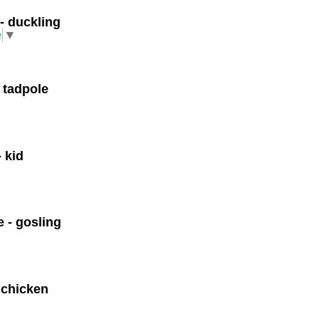
- duckling
e
▼
- tadpole
- kid
 - gosling
 chicken