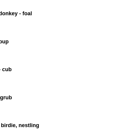
donkey - foal
 pup
- cub
 grub
 birdie, nestling