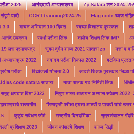
परीक्षा 2025
आनंददायी अभ्यासक्रम
Zp Satara सन 2024 -25सु
ंपूर्ण यादी
CCRT tranning2024-25
Flag code /ध्वज संहि
 3.0
वाचन अभियान 100 दिवस
स्वच्छ विद्यालय पुरस्कार
शा
ू आनंदे उपक्रम
स्पर्धा परीक्षा लिंक
शालेय शिक्षण लिंक IMP
अल
19 लस प्रमाणपत्र
सुगम दुर्गम शाळा 2021 सातारा zp
मत्ता व दा
ी अभ्यासक्रम 2022
नवोदय परीक्षा निकाल 2022
गटविमा प्रस्ता
वेश परीक्षा
विद्यांजली योजना 2.0
आदर्श शिक्षक पुरस्कार जिल्हा 
Udies code satara सातारा
माता पालक गट निर्मिती लिंक
NMM
समूह अपघात विमा 2023
निपुण भारत अध्ययन अभ्यास सर्वेक्षण 2022-
हाराष्ट्राचे राज्यगीत
शिष्यवृत्ती परीक्षा इयत्ता आठवी व पाचवी यांचे उत्त
ES
कुटुंब सर्वेक्षण फॉर्म
राष्ट्रीय दिनदर्शिका
सूत्रसंचालन गॅदरि
्ली प्रशिक्षण 2023
जीवन कौशल्ये शिक्षण
शाळा सिद्धी