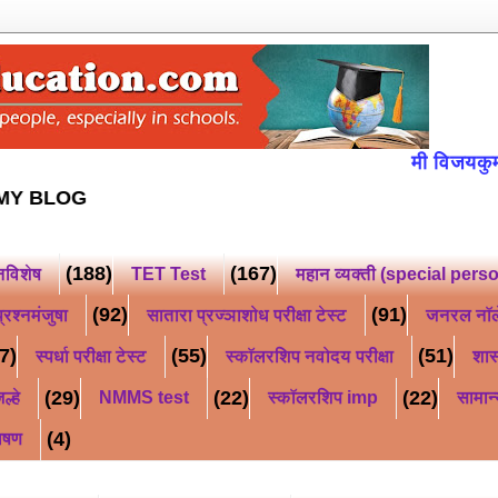
मी विजयकुमार किसन 
FOLLOW MY BLOG
(188)
(167)
नविशेष
TET Test
महान व्यक्ती (special pers
(92)
(91)
्रश्नमंजुषा
सातारा प्रज्ञाशोध परीक्षा टेस्ट
जनरल नॉ
7)
(55)
(51)
स्पर्धा परीक्षा टेस्ट
स्कॉलरशिप नवोदय परीक्षा
शास
(29)
(22)
(22)
ल्हे
NMMS test
स्कॉलरशिप imp
सामान्
(4)
ाषण