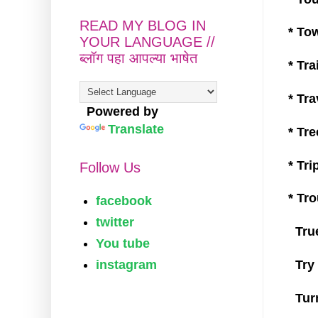
READ MY BLOG IN
* Tow
YOUR LANGUAGE //
ब्लॉग पहा आपल्या भाषेत
* Train
* Trav
Powered by
Translate
* Tree
* Trip
Follow Us
* Tro
facebook
twitter
True 
You tube
instagram
Try (ट
Turn 