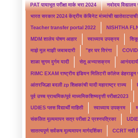
PAT पायाभूत परीक्षा मार्क भरा 2024
नवोदय विद्यालय 
भारत सरकार 2024 केंद्रीय कॅबिनेट मंत्र्यांची खातेवाटपाची स
Teacher transfer portal 2022
NISHTHA FLN
MDM शालेय पोषण आहार
स्वाध्याय उपक्रम
शिक
माझे मूल माझी जबाबदारी
"हर घर तिरंगा
COVID 
शाळा सुगम दुर्गम यादी
सेतू अभ्यासक्रम
आनंददाय
RIMC EXAM राष्ट्रीय इंडियन मिलिटरी कॉलेज डेहराडून प्र
आंतरजिल्हा बदली zp शिक्षकांची यादी महाराष्ट्र राज्य
पूर्व उच्च प्राथमिक/पूर्व माध्यमिकशिष्यवृत्ती परीक्षा2023
UDIES प्लस विद्यार्थी माहिती
स्वाध्याय उपक्रम
म
संकलित मूल्यमापन सत्र परीक्षा 2 प्रश्नपत्रिका
UDI
सातत्यपूर्ण सर्वंकष मूल्यमापन मार्गदर्शिका
CCRT नवी दिल