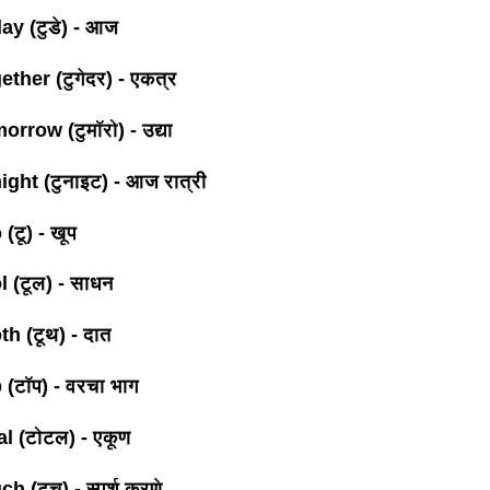
ay (टुडे) - आज
ther (टुगेदर) - एकत्र
rrow (टुमॉरो) - उद्या
ight (टुनाइट) - आज रात्री
(टू) - खूप
l (टूल) - साधन
th (टूथ) - दात
 (टॉप) - वरचा भाग
al (टोटल) - एकूण
h (टच) - स्पर्श करणे