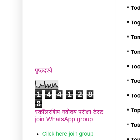
* Tod
* Toge
* Tomo
* Ton
* Too 
पृष्ठदृश्ये
* Too
1
4
4
1
2
8
* Too
8
* Top
स्कॉलरशिप नवोदय परीक्षा टेस्ट
join WhatsApp group
* Tot
Cilck here join group
* Touc