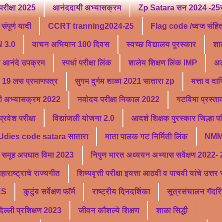
परीक्षा 2025
आनंददायी अभ्यासक्रम
Zp Satara सन 2024 -25सु
ंपूर्ण यादी
CCRT tranning2024-25
Flag code /ध्वज संहि
 3.0
वाचन अभियान 100 दिवस
स्वच्छ विद्यालय पुरस्कार
शा
ू आनंदे उपक्रम
स्पर्धा परीक्षा लिंक
शालेय शिक्षण लिंक IMP
अल
19 लस प्रमाणपत्र
सुगम दुर्गम शाळा 2021 सातारा zp
मत्ता व दा
ी अभ्यासक्रम 2022
नवोदय परीक्षा निकाल 2022
गटविमा प्रस्ता
वेश परीक्षा
विद्यांजली योजना 2.0
आदर्श शिक्षक पुरस्कार जिल्हा 
Udies code satara सातारा
माता पालक गट निर्मिती लिंक
NMM
समूह अपघात विमा 2023
निपुण भारत अध्ययन अभ्यास सर्वेक्षण 2022-
हाराष्ट्राचे राज्यगीत
शिष्यवृत्ती परीक्षा इयत्ता आठवी व पाचवी यांचे उत्त
ES
कुटुंब सर्वेक्षण फॉर्म
राष्ट्रीय दिनदर्शिका
सूत्रसंचालन गॅदरि
्ली प्रशिक्षण 2023
जीवन कौशल्ये शिक्षण
शाळा सिद्धी