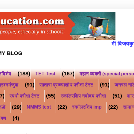
मी विजयकुमार किसन
OLLOW MY BLOG
(188)
(167)
नविशेष
TET Test
महान व्यक्ती (special pers
(91)
(91)
्रश्नमंजुषा
सातारा प्रज्ञाशोध परीक्षा टेस्ट
जनरल नॉ
7)
(55)
(51)
स्पर्धा परीक्षा टेस्ट
स्कॉलरशिप नवोदय परीक्षा
शास
(29)
(22)
(22)
ल्हे
NMMS test
स्कॉलरशिप imp
सामान्
(4)
ाषण