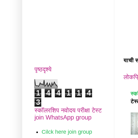
याची स
पृष्ठदृश्ये
लोकप्
1
4
4
1
1
4
स्क
3
टेस
स्कॉलरशिप नवोदय परीक्षा टेस्ट
join WhatsApp group
Cilck here join group