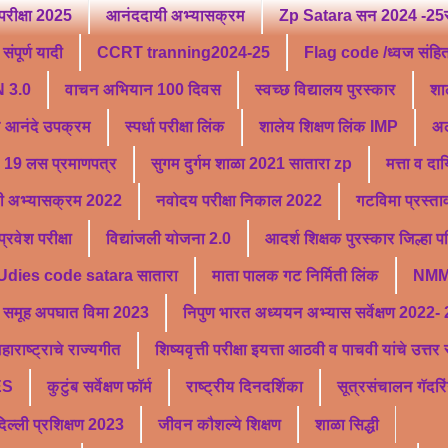
परीक्षा 2025
आनंददायी अभ्यासक्रम
Zp Satara सन 2024 -25सु
ंपूर्ण यादी
CCRT tranning2024-25
Flag code /ध्वज संहि
 3.0
वाचन अभियान 100 दिवस
स्वच्छ विद्यालय पुरस्कार
शा
ू आनंदे उपक्रम
स्पर्धा परीक्षा लिंक
शालेय शिक्षण लिंक IMP
अल
19 लस प्रमाणपत्र
सुगम दुर्गम शाळा 2021 सातारा zp
मत्ता व दा
ी अभ्यासक्रम 2022
नवोदय परीक्षा निकाल 2022
गटविमा प्रस्ता
वेश परीक्षा
विद्यांजली योजना 2.0
आदर्श शिक्षक पुरस्कार जिल्हा 
Udies code satara सातारा
माता पालक गट निर्मिती लिंक
NMM
समूह अपघात विमा 2023
निपुण भारत अध्ययन अभ्यास सर्वेक्षण 2022-
हाराष्ट्राचे राज्यगीत
शिष्यवृत्ती परीक्षा इयत्ता आठवी व पाचवी यांचे उत्त
ES
कुटुंब सर्वेक्षण फॉर्म
राष्ट्रीय दिनदर्शिका
सूत्रसंचालन गॅदरि
्ली प्रशिक्षण 2023
जीवन कौशल्ये शिक्षण
शाळा सिद्धी