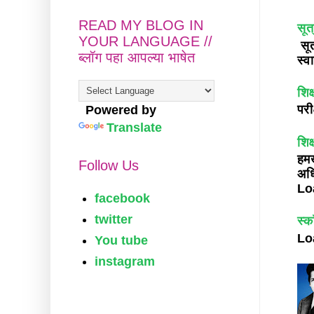
READ MY BLOG IN
सूत
YOUR LANGUAGE //
सूत
ब्लॉग पहा आपल्या भाषेत
स्व
शिक
परी
Powered by
Translate
शिक
हमख
Follow Us
अध
Loa
facebook
twitter
स्क
Lo
You tube
instagram