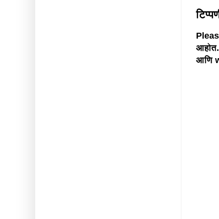
टिप्प
Please
आहोत.
आणि w