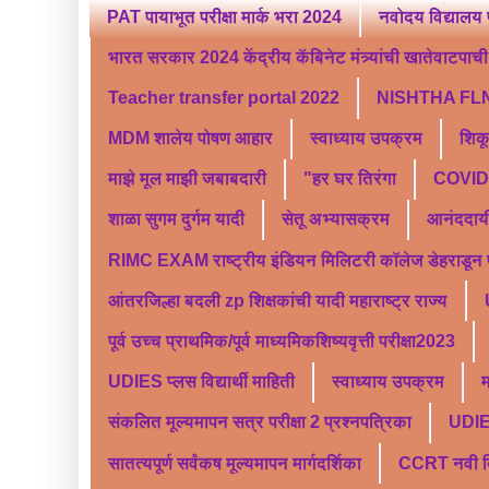
PAT पायाभूत परीक्षा मार्क भरा 2024
नवोदय विद्यालय 
भारत सरकार 2024 केंद्रीय कॅबिनेट मंत्र्यांची खातेवाटपाची स
Teacher transfer portal 2022
NISHTHA FLN
MDM शालेय पोषण आहार
स्वाध्याय उपक्रम
शिक
माझे मूल माझी जबाबदारी
"हर घर तिरंगा
COVID 
शाळा सुगम दुर्गम यादी
सेतू अभ्यासक्रम
आनंददाय
RIMC EXAM राष्ट्रीय इंडियन मिलिटरी कॉलेज डेहराडून प्र
आंतरजिल्हा बदली zp शिक्षकांची यादी महाराष्ट्र राज्य
पूर्व उच्च प्राथमिक/पूर्व माध्यमिकशिष्यवृत्ती परीक्षा2023
UDIES प्लस विद्यार्थी माहिती
स्वाध्याय उपक्रम
म
संकलित मूल्यमापन सत्र परीक्षा 2 प्रश्नपत्रिका
UDI
सातत्यपूर्ण सर्वंकष मूल्यमापन मार्गदर्शिका
CCRT नवी दिल