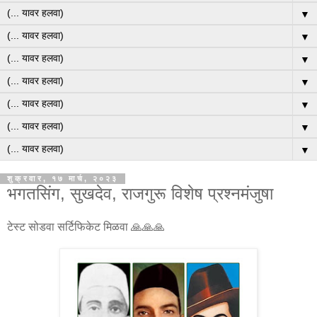
▼
▼
▼
▼
▼
▼
▼
शुक्रवार, १७ मार्च, २०२३
भगतसिंग, सुखदेव, राजगुरू विशेष प्रश्नमंजुषा
टेस्ट सोडवा सर्टिफिकेट मिळवा 🙏🙏🙏