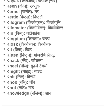
* Kayak (कायअ‍ॅक): कयाक (नाव)
* Keen (कीन): उत्सुक
* Kernel (कर्नल): गर
* Kettle (केटल): किटली
* Kilogram (किलोग्राम): किलोग्रॅम
* Kilometer (किलोमीटर): किलोमीटर
* Kin (किन): नातेवाईक
* Kingdom (किंगडम): राज्य
* Kiosk (किऑस्क): किऑस्क
* Kit (किट): किट
* Kitten (किट्न): मांजरीचे पिल्लू
* Knack (नॅक): कौशल्य
* Kneel (नील): गुडघे टेकणे
* Knight (नाईट): नाइट
* Knit (निट): विणणे
* Knob (नॉब): नॉब
* Knot (नॉट): गाठ
* Knowledge (नॉलेज): ज्ञान