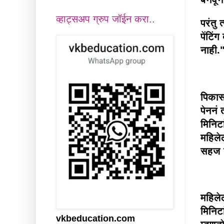
व्हाट्सअप ग्रुप जॉईन करा..
परंतु
पेंटिं
नाही.
पिकास
पेननं
मिनिटा
महिलेल
सहज 
महिलेल
मिनिट
vkbeducation.com