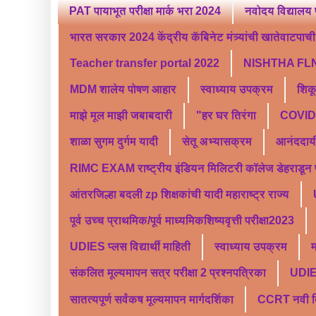
PAT पायाभूत परीक्षा मार्क भरा 2024
नवोदय विद्यालय 
भारत सरकार 2024 केंद्रीय कॅबिनेट मंत्र्यांची खातेवाटपाची स
Teacher transfer portal 2022
NISHTHA FLN
MDM शालेय पोषण आहार
स्वाध्याय उपक्रम
शिक
माझे मूल माझी जबाबदारी
"हर घर तिरंगा
COVID 
शाळा सुगम दुर्गम यादी
सेतू अभ्यासक्रम
आनंददाय
RIMC EXAM राष्ट्रीय इंडियन मिलिटरी कॉलेज डेहराडून प्र
आंतरजिल्हा बदली zp शिक्षकांची यादी महाराष्ट्र राज्य
पूर्व उच्च प्राथमिक/पूर्व माध्यमिकशिष्यवृत्ती परीक्षा2023
UDIES प्लस विद्यार्थी माहिती
स्वाध्याय उपक्रम
म
संकलित मूल्यमापन सत्र परीक्षा 2 प्रश्नपत्रिका
UDI
सातत्यपूर्ण सर्वंकष मूल्यमापन मार्गदर्शिका
CCRT नवी दिल