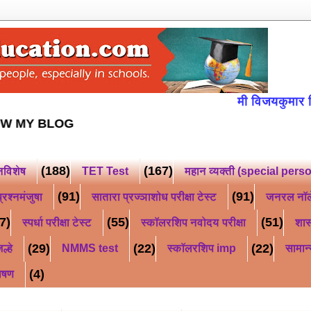
मी विजयकुमार किसन भुजब
ाईट *
FOLLOW MY BLOG
(188)
(167)
नविशेष
TET Test
महान व्यक्ती (special pers
(91)
(91)
्रश्नमंजुषा
सातारा प्रज्ञाशोध परीक्षा टेस्ट
जनरल नॉ
7)
(55)
(51)
स्पर्धा परीक्षा टेस्ट
स्कॉलरशिप नवोदय परीक्षा
शास
(29)
(22)
(22)
ल्हे
NMMS test
स्कॉलरशिप imp
सामान्
(4)
ाषण