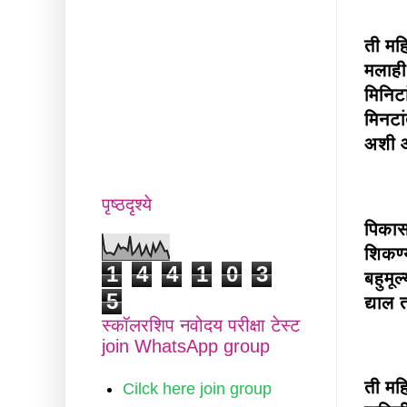
ती मह
मलाही
मिनिट
मिनटा
अशी आ
पृष्ठदृश्ये
पिकास
शिकण्
1
4
4
1
0
3
बहुमूल
5
द्याल
स्कॉलरशिप नवोदय परीक्षा टेस्ट
join WhatsApp group
ती मह
Cilck here join group