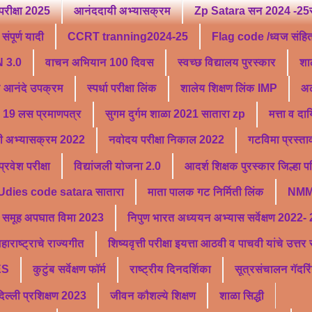
परीक्षा 2025
आनंददायी अभ्यासक्रम
Zp Satara सन 2024 -25सु
ंपूर्ण यादी
CCRT tranning2024-25
Flag code /ध्वज संहि
 3.0
वाचन अभियान 100 दिवस
स्वच्छ विद्यालय पुरस्कार
शा
ू आनंदे उपक्रम
स्पर्धा परीक्षा लिंक
शालेय शिक्षण लिंक IMP
अल
19 लस प्रमाणपत्र
सुगम दुर्गम शाळा 2021 सातारा zp
मत्ता व दा
ी अभ्यासक्रम 2022
नवोदय परीक्षा निकाल 2022
गटविमा प्रस्ता
वेश परीक्षा
विद्यांजली योजना 2.0
आदर्श शिक्षक पुरस्कार जिल्हा 
Udies code satara सातारा
माता पालक गट निर्मिती लिंक
NMM
समूह अपघात विमा 2023
निपुण भारत अध्ययन अभ्यास सर्वेक्षण 2022-
हाराष्ट्राचे राज्यगीत
शिष्यवृत्ती परीक्षा इयत्ता आठवी व पाचवी यांचे उत्त
ES
कुटुंब सर्वेक्षण फॉर्म
राष्ट्रीय दिनदर्शिका
सूत्रसंचालन गॅदरि
्ली प्रशिक्षण 2023
जीवन कौशल्ये शिक्षण
शाळा सिद्धी