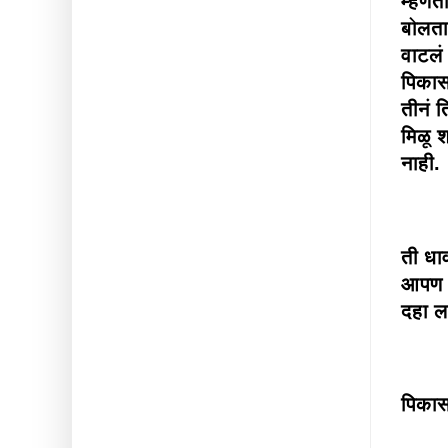
म्हणत
बोलता
वाटलं
पिकास
तीनं 
मिळू श
नाही.
ती धा
आपण ए
दहा ल
पिकास