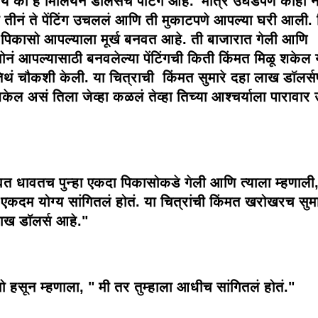
ोय की हे मिलियन डॉलर्सचं पेंटिग आहे.' मात्र उघडपणे काही 
 तीनं ते पेंटिंग उचललं आणि ती मुकाटपणे आपल्या घरी आली.
 पिकासो आपल्याला मूर्ख बनवत आहे. ती बाजारात गेली आणि
ोनं आपल्यासाठी बनवलेल्या पेंटिंगची किती किंमत मिळू शकेल 
तिथं चौकशी केली. या चित्राची किंमत सुमारे दहा लाख डॉलर्सपर
केल असं तिला जेव्हा कळलं तेव्हा तिच्या आश्चर्याला पारावार
वत धावतच पुन्हा एकदा पिकासोकडे गेली आणि त्याला म्हणाली
कदम योग्य सांगितलं होतं. या चित्रांची किंमत खरोखरच सुमा
ाख डॉलर्स आहे."
ो हसून म्हणाला, " मी तर तुम्हाला आधीच सांगितलं होतं."