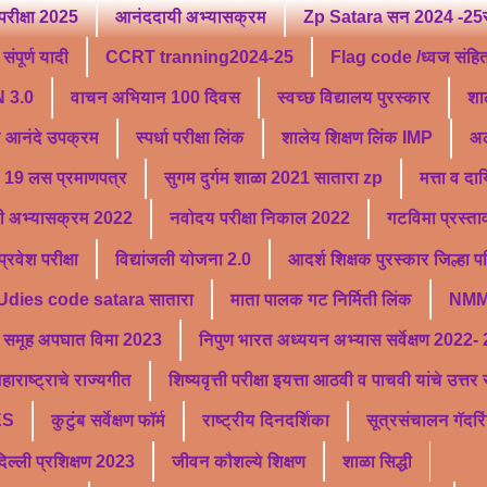
परीक्षा 2025
आनंददायी अभ्यासक्रम
Zp Satara सन 2024 -25सु
ंपूर्ण यादी
CCRT tranning2024-25
Flag code /ध्वज संहि
 3.0
वाचन अभियान 100 दिवस
स्वच्छ विद्यालय पुरस्कार
शा
ू आनंदे उपक्रम
स्पर्धा परीक्षा लिंक
शालेय शिक्षण लिंक IMP
अल
19 लस प्रमाणपत्र
सुगम दुर्गम शाळा 2021 सातारा zp
मत्ता व दा
ी अभ्यासक्रम 2022
नवोदय परीक्षा निकाल 2022
गटविमा प्रस्ता
वेश परीक्षा
विद्यांजली योजना 2.0
आदर्श शिक्षक पुरस्कार जिल्हा 
Udies code satara सातारा
माता पालक गट निर्मिती लिंक
NMM
समूह अपघात विमा 2023
निपुण भारत अध्ययन अभ्यास सर्वेक्षण 2022-
हाराष्ट्राचे राज्यगीत
शिष्यवृत्ती परीक्षा इयत्ता आठवी व पाचवी यांचे उत्त
ES
कुटुंब सर्वेक्षण फॉर्म
राष्ट्रीय दिनदर्शिका
सूत्रसंचालन गॅदरि
्ली प्रशिक्षण 2023
जीवन कौशल्ये शिक्षण
शाळा सिद्धी