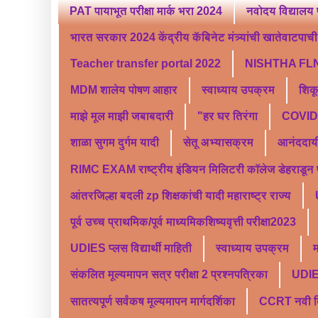
PAT पायाभूत परीक्षा मार्क भरा 2024
नवोदय विद्यालय 
भारत सरकार 2024 केंद्रीय कॅबिनेट मंत्र्यांची खातेवाटपाची स
Teacher transfer portal 2022
NISHTHA FLN
MDM शालेय पोषण आहार
स्वाध्याय उपक्रम
शिक
माझे मूल माझी जबाबदारी
"हर घर तिरंगा
COVID 
शाळा सुगम दुर्गम यादी
सेतू अभ्यासक्रम
आनंददाय
RIMC EXAM राष्ट्रीय इंडियन मिलिटरी कॉलेज डेहराडून प्र
आंतरजिल्हा बदली zp शिक्षकांची यादी महाराष्ट्र राज्य
पूर्व उच्च प्राथमिक/पूर्व माध्यमिकशिष्यवृत्ती परीक्षा2023
UDIES प्लस विद्यार्थी माहिती
स्वाध्याय उपक्रम
म
संकलित मूल्यमापन सत्र परीक्षा 2 प्रश्नपत्रिका
UDI
सातत्यपूर्ण सर्वंकष मूल्यमापन मार्गदर्शिका
CCRT नवी दिल