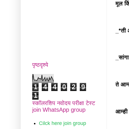
मूल क
_*ती
_सांग
पृष्ठदृश्ये
ते आम
1
4
4
0
2
9
1
स्कॉलरशिप नवोदय परीक्षा टेस्ट
join WhatsApp group
आम्
Cilck here join group