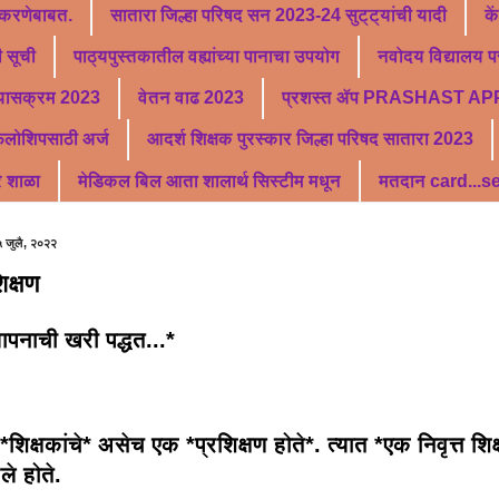
 करणेबाबत.
सातारा जिल्हा परिषद सन 2023-24 सुट्ट्यांची यादी
के
 सूची
पाठ्यपुस्तकातील वह्यांच्या पानाचा उपयोग
नवोदय विद्यालय पर
्यासक्रम 2023
वेतन वाढ 2023
प्रशस्त ॲप PRASHAST AP
फेलोशिपसाठी अर्ज
आदर्श शिक्षक पुरस्कार जिल्हा परिषद सातारा 2023
र शाळा
मेडिकल बिल आता शालार्थ सिस्टीम मधून
मतदान card...
 जुलै, २०२२
िक्षण
ापनाची खरी पद्धत...*
शिक्षकांचे* असेच एक *प्रशिक्षण होते*. त्यात *एक निवृत्त शि
े होते.