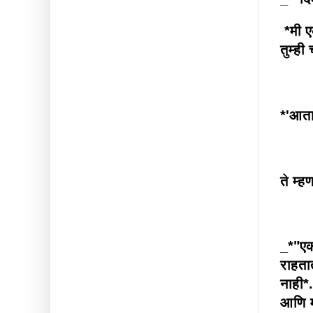
*मी ए
तुम्ही
*'आता
ते म्ह
_*"एक
राहता
नाही*
आणि म