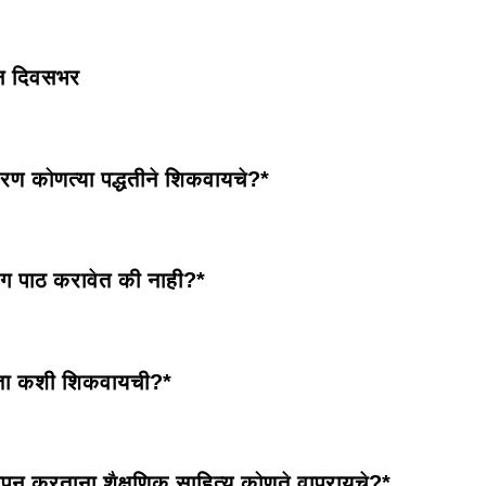
जन दिवसभर
करण कोणत्या पद्धतीने शिकवायचे?*
लिंग पाठ करावेत की नाही?*
ता कशी शिकवायची?*
ापन करताना शैक्षणिक साहित्य कोणते वापरायचे?*