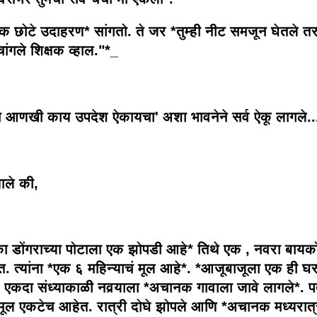
क छोटे उदाहरण* सांगतो. ते जर *तुम्ही नीट समजून घेतले त
 चांगले शिक्षक व्हाल."*_
 आणखी काय उपदेश ऐकायचा' अशा भावनेने सर्व ऐकू लागले..
णाले की,
ा डोंगराच्या पोटाला एक झोपडी आहे* तिथे एक , नवरा बायक
त. त्यांना *एक ६ महिन्याचं मूल आहे*. *आजूबाजूला एक ही घ
. एकदा संध्याकाळी नवर्‍याला *अचानक गावाला जावे लागले*. पत
ूल एकटेच आहेत. रात्री दोघे झोपले आणि *अचानक मध्यरात्र