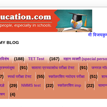
मी विजयकुमार किसन 
FOLLOW MY BLOG
(188)
(167)
नविशेष
TET Test
महान व्यक्ती (special pers
(91)
(91)
्रश्नमंजुषा
सातारा प्रज्ञाशोध परीक्षा टेस्ट
जनरल नॉ
7)
(55)
(51)
स्पर्धा परीक्षा टेस्ट
स्कॉलरशिप नवोदय परीक्षा
शास
(29)
(22)
(22)
ल्हे
NMMS test
स्कॉलरशिप imp
सामान्
(4)
ाषण