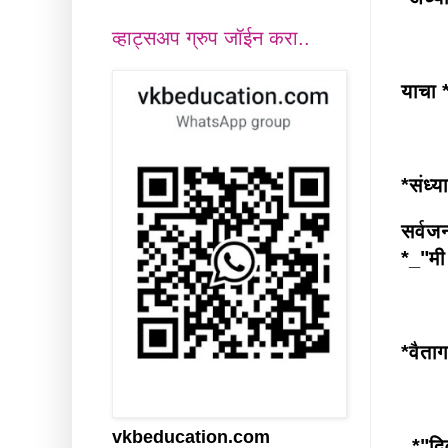
व्हाट्सअप ग्रुप जॉईन करा..
याचा 
*संध्य
सर्वज
*_"मी
*वैताग
vkbeducation.com
_*"दि