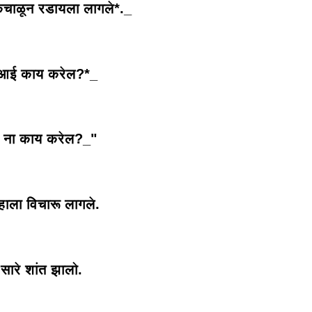
िंचाळून रडायला लागले*._
 आई काय करेल?*_
ा ना काय करेल?_"
्हाला विचारू लागले.
ही सारे शांत झालो.