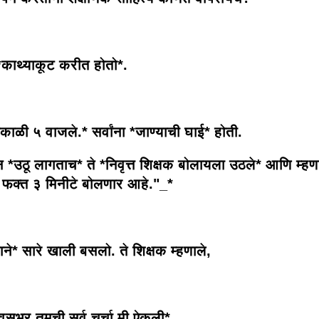
*काथ्याकूट करीत होतो*.
ाकाळी ५ वाजले.* सर्वांना *जाण्याची घाई* होती.
न *उठू लागताच* ते *निवृत्त शिक्षक बोलायला उठले* आणि म्हण
 फक्त ३ मिनीटे बोलणार आहे."_*
ाने* सारे खाली बसलो. ते शिक्षक म्हणाले,
वसभर तुमची सर्व चर्चा मी ऐकली*.