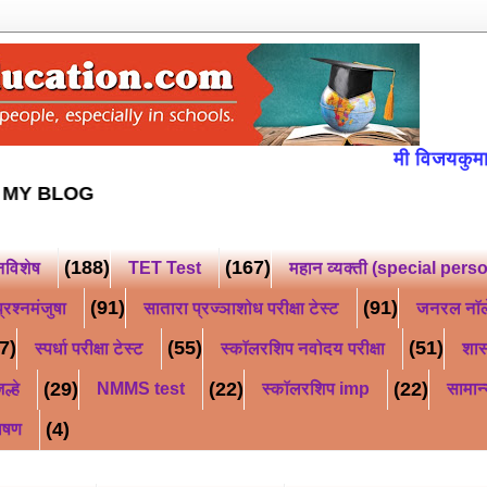
मी विजयकुमार किसन भ
*
FOLLOW MY BLOG
(188)
(167)
नविशेष
TET Test
महान व्यक्ती (special pers
(91)
(91)
्रश्नमंजुषा
सातारा प्रज्ञाशोध परीक्षा टेस्ट
जनरल नॉ
7)
(55)
(51)
स्पर्धा परीक्षा टेस्ट
स्कॉलरशिप नवोदय परीक्षा
शास
(29)
(22)
(22)
ल्हे
NMMS test
स्कॉलरशिप imp
सामान्
(4)
ाषण