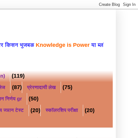
ुजबळ
Knowledge is Power
या ब्लॉगवर सहर्ष स्वागत
(119)
on)
(87)
(75)
लेज
प्रेरणादायी लेख
(50)
न निर्णय gr
(20)
(20)
य ज्ञान टेस्ट
स्कॉलरशिप परीक्षा