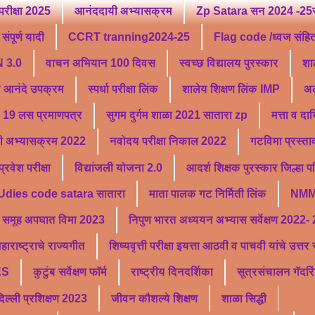
परीक्षा 2025
आनंददायी अभ्यासक्रम
Zp Satara सन 2024 -25सु
ंपूर्ण यादी
CCRT tranning2024-25
Flag code /ध्वज संहि
 3.0
वाचन अभियान 100 दिवस
स्वच्छ विद्यालय पुरस्कार
शा
ू आनंदे उपक्रम
स्पर्धा परीक्षा लिंक
शालेय शिक्षण लिंक IMP
अल
19 लस प्रमाणपत्र
सुगम दुर्गम शाळा 2021 सातारा zp
मत्ता व दा
ी अभ्यासक्रम 2022
नवोदय परीक्षा निकाल 2022
गटविमा प्रस्ता
वेश परीक्षा
विद्यांजली योजना 2.0
आदर्श शिक्षक पुरस्कार जिल्हा 
Udies code satara सातारा
माता पालक गट निर्मिती लिंक
NMM
समूह अपघात विमा 2023
निपुण भारत अध्ययन अभ्यास सर्वेक्षण 2022-
हाराष्ट्राचे राज्यगीत
शिष्यवृत्ती परीक्षा इयत्ता आठवी व पाचवी यांचे उत्त
ES
कुटुंब सर्वेक्षण फॉर्म
राष्ट्रीय दिनदर्शिका
सूत्रसंचालन गॅदरि
्ली प्रशिक्षण 2023
जीवन कौशल्ये शिक्षण
शाळा सिद्धी