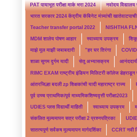
PAT पायाभूत परीक्षा मार्क भरा 2024
नवोदय विद्यालय 
भारत सरकार 2024 केंद्रीय कॅबिनेट मंत्र्यांची खातेवाटपाची स
Teacher transfer portal 2022
NISHTHA FLN
MDM शालेय पोषण आहार
स्वाध्याय उपक्रम
शिक
माझे मूल माझी जबाबदारी
"हर घर तिरंगा
COVID 
शाळा सुगम दुर्गम यादी
सेतू अभ्यासक्रम
आनंददाय
RIMC EXAM राष्ट्रीय इंडियन मिलिटरी कॉलेज डेहराडून प्र
आंतरजिल्हा बदली zp शिक्षकांची यादी महाराष्ट्र राज्य
पूर्व उच्च प्राथमिक/पूर्व माध्यमिकशिष्यवृत्ती परीक्षा2023
UDIES प्लस विद्यार्थी माहिती
स्वाध्याय उपक्रम
म
संकलित मूल्यमापन सत्र परीक्षा 2 प्रश्नपत्रिका
UDI
सातत्यपूर्ण सर्वंकष मूल्यमापन मार्गदर्शिका
CCRT नवी दिल