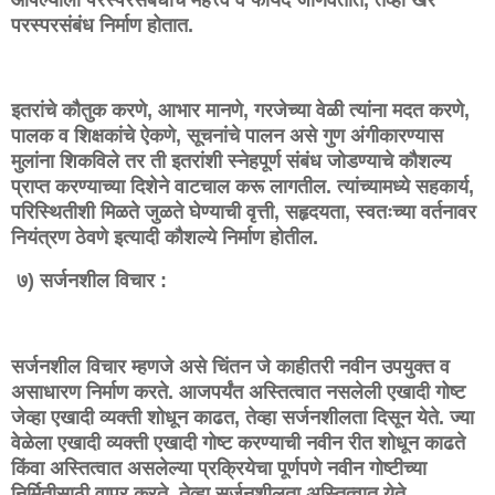
परस्परसंबंध निर्माण होतात.
इतरांचे कौतुक करणे, आभार मानणे, गरजेच्या वेळी त्यांना मदत करणे,
पालक व शिक्षकांचे ऐकणे, सूचनांचे पालन असे गुण अंगीकारण्यास
मुलांना शिकविले तर ती इतरांशी स्नेहपूर्ण संबंध जोडण्याचे कौशल्य
प्राप्त करण्याच्या दिशेने वाटचाल करू लागतील. त्यांच्यामध्ये सहकार्य,
परिस्थितीशी मिळते जुळते घेण्याची वृत्ती, सहृदयता, स्वतःच्या वर्तनावर
नियंत्रण ठेवणे इत्यादी कौशल्ये निर्माण होतील.
७) सर्जनशील विचार :
सर्जनशील विचार म्हणजे असे चिंतन जे काहीतरी नवीन उपयुक्त व
असाधारण निर्माण करते. आजपर्यंत अस्तित्वात नसलेली एखादी गोष्ट
जेव्हा एखादी व्यक्ती शोधून काढत, तेव्हा सर्जनशीलता दिसून येते. ज्या
वेळेला एखादी व्यक्ती एखादी गोष्ट करण्याची नवीन रीत शोधून काढते
किंवा अस्तित्वात असलेल्या प्रक्रियेचा पूर्णपणे नवीन गोष्टीच्या
निर्मितीसाठी वापर करते, तेव्हा सर्जनशीलता अस्तित्वात येते.