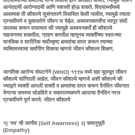
विदयार्थ्यांच्या क्षमतांचा योग्य विकास होणे अपेक्षित असते. त्यामुळे जीवन
आनंददायी आरोग्यदायी आणि यशस्वी होऊ शकते. विदयार्थ्यांमध्ये
आवश्यक ती कौशल्ये सुसंगतपणे विकसित केली जावीत, त्यामुळे त्याला
प्रभावीपणे व कुशलतेने जीवन ज येईल. अध्ययनकर्त्यांना भरपूर संधी
उपलब्ध करून दयाव्यात की ज्यामुळे अध्ययनकर्ते ही कौशल्ये
सहजगत्या शकतील, ग्रहण करतील म्हणूनच व्यक्तींच्या स्वतःच्या
मानसिक व शारीरिक सर्वोत्कृष्ट क्षमतांचा वापर करून त्याच्या
व्यक्तिमत्त्वाचा सर्वांगीण विकास म्हणजे जीवन कौशल्य शिक्षण.
जागतिक आरोग्य संघटनेने (WHO) १९९७ मध्ये दहा मूलभूत जीवन
कौशल्ये सांगितली आहेत. जीवन कौशल्ये म्हणजे अशी कौशल्ये की
ज्याद्वारे व्यक्ती आपली शक्ती व क्षमतांचा वापर करून दैनंदिन जीवनात
येणाऱ्या समस्या सोडविते व सकारात्मकपणे आपल्या दैनंदिन गरज
प्रभावीपणे पूर्ण करते. जीवन कौशल्ये
१) 'स्व' ची जाणीव (Self Awarness) २) समानुभूती
(Empathy)