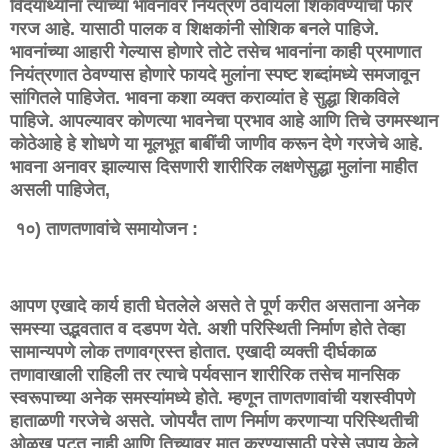
विदयार्थ्यांना त्यांच्या भावनांवर नियंत्रण ठेवायला शिकविण्याची फार
गरज आहे. यासाठी पालक व शिक्षकांनी सोशिक बनले पाहिजे.
भावनांच्या आहारी गेल्यास होणारे तोटे तसेच भावनांना काही प्रमाणात
नियंत्रणात ठेवण्यास होणारे फायदे मुलांना स्पष्ट शब्दांमध्ये समजावून
सांगितले पाहिजेत. भावना कशा व्यक्त कराव्यांत हे सुद्धा शिकविले
पाहिजे. आपल्यावर कोणत्या भावनेचा प्रभाव आहे आणि तिचे उगमस्थान
कोठेआहे हे शोधणे या मूलभूत बाबींची जाणीव करून देणे गरजेचे आहे.
भावना अनावर झाल्यास दिसणारी शारीरिक लक्षणेसुद्धा मुलांना माहीत
असली पाहिजेत,
१०) ताणतणावांचे समायोजन :
आपण एखादे कार्य हाती घेतलेले असते ते पूर्ण करीत असताना अनेक
समस्या उद्भवतात व दडपण येते. अशी परिस्थिती निर्माण होते तेव्हा
सामान्यपणे लोक तणावग्रस्त होतात. एखादी व्यक्ती दीर्घकाळ
तणावाखाली राहिली तर त्याचे पर्यवसान शारीरिक तसेच मानसिक
स्वरूपाच्या अनेक समस्यांमध्ये होते. म्हणून ताणतणावांची यशस्वीपणे
हाताळणी गरजेचे असते. जोपर्यंत ताण निर्माण करणाऱ्या परिस्थितीची
ओळख पटत नाही आणि तिच्यावर मात करण्यासाठी पुरेसे उपाय केले