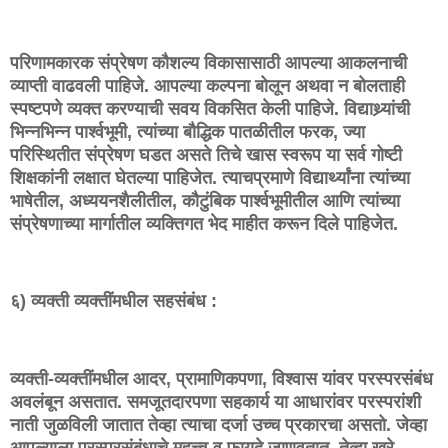
परिणामकारक संप्रेषण कौशल्य विकासासाठी आपल्या आकलनाची
व्याप्ती वाढवली पाहिजे. आपल्या कल्पना बोलून अथवा न बोलताही
स्पष्टपणे व्यक्त करण्याची सवय विकसित केली पाहिजे. विद्याथ्र्यांची
भिन्नभिन्न पार्श्वभूमी, त्यांच्या बौद्धिक पातळीतील फरक, ज्या
परिस्थितीत संप्रेषण घडत असते तिचे खास स्वरूप या सर्व गोष्टी
शिक्षकांनी लक्षात घेतल्या पाहिजेत. त्याचप्रमाणे विद्यार्थ्यांना त्यांच्या
भाषेतील, अध्ययनशैलीतील, कौटुंबिक पार्श्वभूमीतील आणि त्यांच्या
संप्रेषणाच्या मार्गातील व्यक्तिगत भेद माहीत करून दिले पाहिजेत.
६) व्यक्ती व्यक्तींमधील सहसंबंध :
व्यक्ती-व्यक्तींमधील आदर, प्रामाणिकपणा, विश्वास यांवर परस्परसंबंध
अवलंबून असतात. समजूतदारपणा सहकार्य या आधारांवर परस्परांशी
नाती जुळविली जातात तेव्हा त्याचा दर्जा उच्च प्रकारचा असतो. जेव्हा
आपल्याला परस्परसंबंधाचे महत्त्व व फायदे जाणवतात, तेव्हा खरे