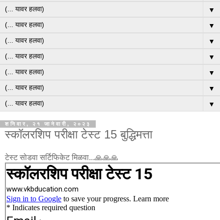
▼
▼
▼
▼
▼
▼
▼
शनिवार, २१ जानेवारी, २०२३
स्कॉलरशिप परीक्षा टेस्ट 15 बुद्धिमत्ता
टेस्ट सोडवा सर्टिफिकेट मिळवा...🙏🙏🙏