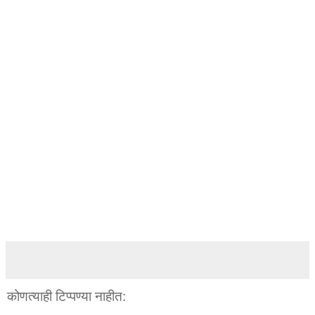
कोणत्याही टिप्पण्‍या नाहीत: