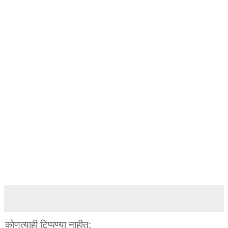
कोणत्याही टिप्पण्‍या नाहीत: