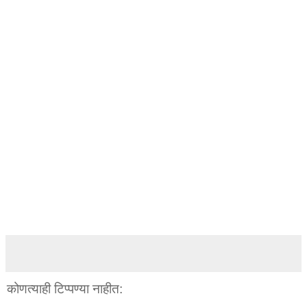
कोणत्याही टिप्पण्‍या नाहीत: