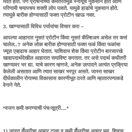
मदत होते. पण प्रथिनांच्या कमतरतेमुळे स्नायूंचे नुकसान होते आणि
परिणामी चयापचय शक्ती लोप पावते. यामुळे हाडांचे नुकसान होते.
त्यामुळे बारीक होण्यासाठी फक्त प्रोटीन खाऊ नका.
3. खाण्यासाठी विविध पर्यायांचा विचार करा –
आपल्या आहारात नुसतं प्रोटीन किंवा नुसतं कॅल्शिअम असेल तर कसं
चालेल..? अनेक लोक बारीक होण्यासाठी फक्त फळं किंवा फळांचा
ज्यूस एव्हढाच आहार घेतात. याशिवाय शेक किंवा प्रोटीन बारसारखे
खाद्यपदार्थदेखील आहारात समाविष्ट करतात. तर असे पदार्थ कधीतरी
खाण्यावर भर द्या. याचे कारण म्हणजे, अनेक उत्पादने अत्यंत प्रक्रिया
केलेली असतात आणि त्यात साखर भरपूर असते. जास्त साखर
दीर्घकालीन रोगाच्या विकासास कारणीभूत ठरते आणि म्हातारपणाकडे
वेगाने नेते.
*वजन कमी करण्याची पंचःसूत्री....*
1) जास्त कॕलरीचा आहार टाळा व कमी कॕलरीचा आहार घ्या. शिवाय