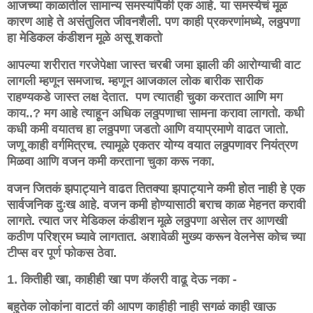
आजच्या काळातील सामान्य समस्यांपैकी एक आहे. या समस्येचं मूळ
कारण आहे ते असंतुलित जीवनशैली. पण काही प्रकरणांमध्ये, लठ्ठपणा
हा मेडिकल कंडीशन मूळे असू शकतो
आपल्या शरीरात गरजेपेक्षा जास्त चरबी जमा झाली की आरोग्याची वाट
लागली म्हणून समजाच. म्हणून आजकाल लोक बारीक सारीक
राहण्यकडे जास्त लक्ष देतात. पण त्यातही चुका करतात आणि मग
काय..? मग आहे त्याहून अधिक लठ्ठपणाचा सामना करावा लागतो. कधी
कधी कमी वयातच हा लठ्ठपणा जडतो आणि वयाप्रमाणे वाढत जातो.
जणू काही वर्गमित्रच. त्यामूळे एकतर योग्य वयात लठ्ठपणावर नियंत्रण
मिळवा आणि वजन कमी करताना चुका करू नका.
वजन जितकं झपाट्याने वाढत तितक्या झपाट्याने कमी होत नाही हे एक
सार्वजनिक दुःख आहे. वजन कमी होण्यासाठी बराच काळ मेहनत करावी
लागते. त्यात जर मेडिकल कंडीशन मूळे लठ्ठपणा असेल तर आणखी
कठीण परिश्रम घ्यावे लागतात. अशावेळी मुख्य करून वेलनेस कोच च्या
टीप्स वर पूर्ण फोकस ठेवा.
1. कितीही खा, काहीही खा पण कॅलरी वाढू देऊ नका -
बहुतेक लोकांना वाटतं की आपण काहीही नाही सगळं काही खाऊ