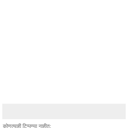
कोणत्याही टिप्पण्‍या नाहीत: