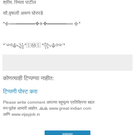
श्रीम. स्मिता पाटील
सौ.वृषाली अरूण घोरपडे
*࿇══━━━━✥◈✥━━━━══ ࿇*
*༺☬꧁*🇸Ⓜ🇸 *꧂☬༻*
कोणत्याही टिप्पण्‍या नाहीत:
टिप्पणी पोस्ट करा
Please write comment आपल्या बहुमूल्य प्रतिक्रिया बद्दल
मनःपूर्वक आभारी आहोत..🙏🙏 www.great-indian com
आणि www.vijayjob.in
मुख्यपृष्ठ