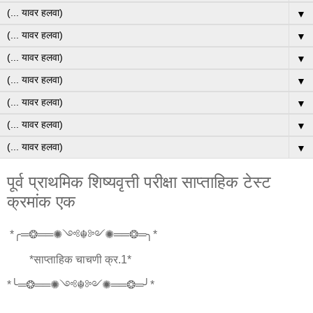
▼
▼
▼
▼
▼
▼
▼
पूर्व प्राथमिक शिष्यवृत्ती परीक्षा साप्ताहिक टेस्ट
क्रमांक एक
*╭═❂══✺༺☬༻✺══❂═╮*
*साप्ताहिक चाचणी क्र.1*
*╰═❂══✺༺☬༻✺══❂═╯*