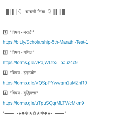
│█║▌║👇 _चाचणी लिंक_👇 ║▌║█│
1️⃣ *विषय - मराठी*
https://bit.ly/Scholarship-5th-Marathi-Test-1
2️⃣ *विषय - गणित*
https://forms.gle/vPajWLte3Tpauz4c9
3️⃣ *विषय - इंग्रजी*
https://forms.gle/VQSpPYwwgm1aMZnR9
4️⃣ *विषय - बुद्धिमत्ता*
https://forms.gle/uTpuSQqrMLTWcMkm9
*━━═•●◆❃★❂★❃◆●•═━━*