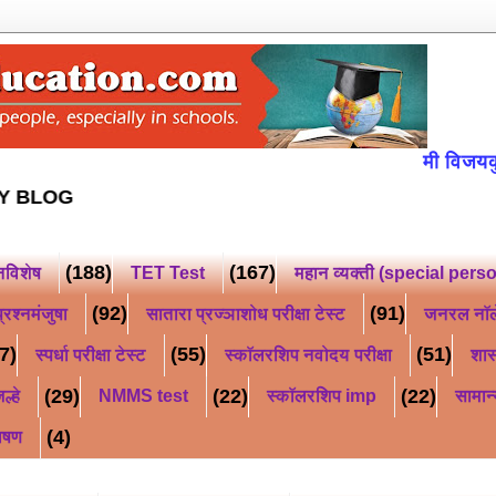
मी विजयकुमार किसन
OLLOW MY BLOG
(188)
(167)
नविशेष
TET Test
महान व्यक्ती (special pers
(92)
(91)
्रश्नमंजुषा
सातारा प्रज्ञाशोध परीक्षा टेस्ट
जनरल नॉ
7)
(55)
(51)
स्पर्धा परीक्षा टेस्ट
स्कॉलरशिप नवोदय परीक्षा
शास
(29)
(22)
(22)
ल्हे
NMMS test
स्कॉलरशिप imp
सामान्
(4)
ाषण