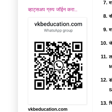
म
व्हाट्सअप ग्रुप जॉईन करा..
स
म
ज
ल
M
ड
S
च
vkbeducation.com