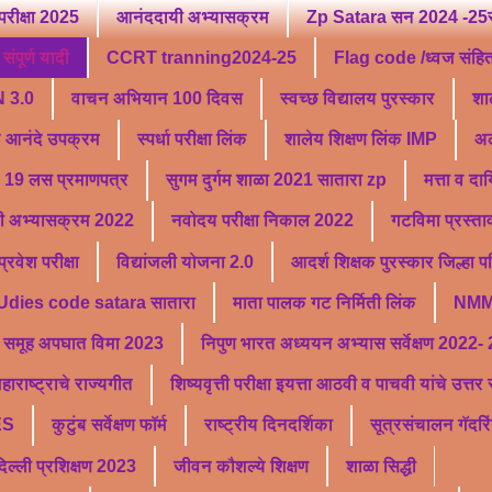
परीक्षा 2025
आनंददायी अभ्यासक्रम
Zp Satara सन 2024 -25सु
ंपूर्ण यादी
CCRT tranning2024-25
Flag code /ध्वज संहि
 3.0
वाचन अभियान 100 दिवस
स्वच्छ विद्यालय पुरस्कार
शा
ू आनंदे उपक्रम
स्पर्धा परीक्षा लिंक
शालेय शिक्षण लिंक IMP
अल
19 लस प्रमाणपत्र
सुगम दुर्गम शाळा 2021 सातारा zp
मत्ता व दा
ी अभ्यासक्रम 2022
नवोदय परीक्षा निकाल 2022
गटविमा प्रस्ता
वेश परीक्षा
विद्यांजली योजना 2.0
आदर्श शिक्षक पुरस्कार जिल्हा 
Udies code satara सातारा
माता पालक गट निर्मिती लिंक
NMM
समूह अपघात विमा 2023
निपुण भारत अध्ययन अभ्यास सर्वेक्षण 2022-
हाराष्ट्राचे राज्यगीत
शिष्यवृत्ती परीक्षा इयत्ता आठवी व पाचवी यांचे उत्त
ES
कुटुंब सर्वेक्षण फॉर्म
राष्ट्रीय दिनदर्शिका
सूत्रसंचालन गॅदरि
्ली प्रशिक्षण 2023
जीवन कौशल्ये शिक्षण
शाळा सिद्धी