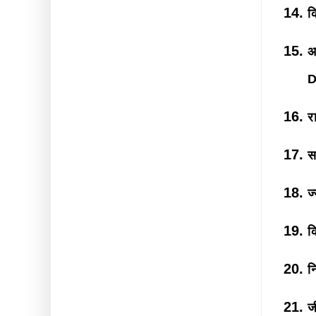
क
अ
D
र
स
ज
क
न
ज