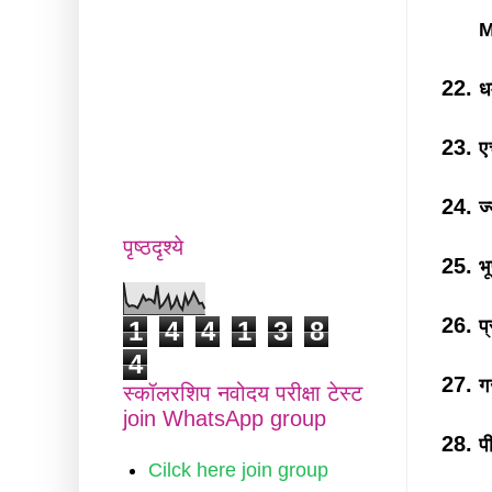
M
ध
ए
ज
पृष्ठदृश्ये
भ
प
1
4
4
1
3
8
4
ग
स्कॉलरशिप नवोदय परीक्षा टेस्ट
join WhatsApp group
प
Cilck here join group