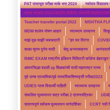
PAT पायाभूत परीक्षा मार्क भरा 2024
नवोदय विद्यालय 
भारत सरकार 2024 केंद्रीय कॅबिनेट मंत्र्यांची खातेवाटपाची स
Teacher transfer portal 2022
NISHTHA FLN
MDM शालेय पोषण आहार
स्वाध्याय उपक्रम
शिक
माझे मूल माझी जबाबदारी
"हर घर तिरंगा
COVID 
शाळा सुगम दुर्गम यादी
सेतू अभ्यासक्रम
आनंददाय
RIMC EXAM राष्ट्रीय इंडियन मिलिटरी कॉलेज डेहराडून प्र
आंतरजिल्हा बदली zp शिक्षकांची यादी महाराष्ट्र राज्य
पूर्व उच्च प्राथमिक/पूर्व माध्यमिकशिष्यवृत्ती परीक्षा2023
UDIES प्लस विद्यार्थी माहिती
स्वाध्याय उपक्रम
म
संकलित मूल्यमापन सत्र परीक्षा 2 प्रश्नपत्रिका
UDI
सातत्यपूर्ण सर्वंकष मूल्यमापन मार्गदर्शिका
CCRT नवी दिल