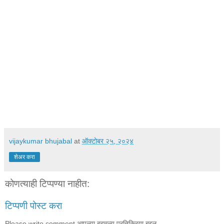
vijaykumar bhujabal
at
ऑक्टोबर २५, २०२४
शेअर करा
कोणत्याही टिप्पण्‍या नाहीत:
टिप्पणी पोस्ट करा
Please write comment आपल्या बहुमूल्य प्रतिक्रिया बद्दल