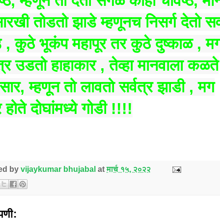
्ठ, म्हणून तो देतो सगळ काही चविष्ठ, मा
ारखी तोडतो झाडे म्हणूनच निसर्ग देतो सर्
 , कुठे भूकंप महापूर तर कुठे दुष्काळ , म
त्र उडतो हाहाकार , तेव्हा मानवाला कळते
 सार, म्हणून तो लावतो सर्वत्र झाडी , मग
 होते दोघांमध्ये गोडी !!!!
ed by
vijaykumar bhujabal
at
मार्च १५, २०२२
्पणी: