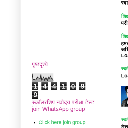
स्व
शिक
परी
शिक
हमख
अध
Loa
पृष्ठदृश्ये
स्क
Lo
1
4
4
1
0
9
9
स्कॉलरशिप नवोदय परीक्षा टेस्ट
join WhatsApp group
स्क
Cilck here join group
टेस