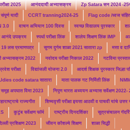
परीक्षा 2025
आनंददायी अभ्यासक्रम
Zp Satara सन 2024 -25सु
ंपूर्ण यादी
CCRT tranning2024-25
Flag code /ध्वज संहि
 3.0
वाचन अभियान 100 दिवस
स्वच्छ विद्यालय पुरस्कार
शा
ू आनंदे उपक्रम
स्पर्धा परीक्षा लिंक
शालेय शिक्षण लिंक IMP
अल
19 लस प्रमाणपत्र
सुगम दुर्गम शाळा 2021 सातारा zp
मत्ता व दा
ी अभ्यासक्रम 2022
नवोदय परीक्षा निकाल 2022
गटविमा प्रस्ता
वेश परीक्षा
विद्यांजली योजना 2.0
आदर्श शिक्षक पुरस्कार जिल्हा 
Udies code satara सातारा
माता पालक गट निर्मिती लिंक
NMM
समूह अपघात विमा 2023
निपुण भारत अध्ययन अभ्यास सर्वेक्षण 2022-
हाराष्ट्राचे राज्यगीत
शिष्यवृत्ती परीक्षा इयत्ता आठवी व पाचवी यांचे उत्त
ES
कुटुंब सर्वेक्षण फॉर्म
राष्ट्रीय दिनदर्शिका
सूत्रसंचालन गॅदरि
्ली प्रशिक्षण 2023
जीवन कौशल्ये शिक्षण
शाळा सिद्धी