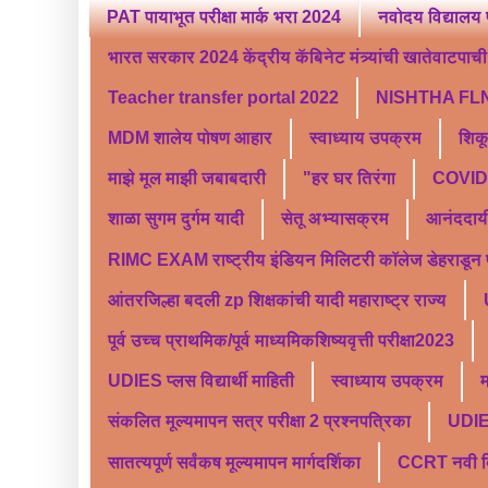
PAT पायाभूत परीक्षा मार्क भरा 2024
नवोदय विद्यालय 
भारत सरकार 2024 केंद्रीय कॅबिनेट मंत्र्यांची खातेवाटपाची स
Teacher transfer portal 2022
NISHTHA FLN
MDM शालेय पोषण आहार
स्वाध्याय उपक्रम
शिक
माझे मूल माझी जबाबदारी
"हर घर तिरंगा
COVID 
शाळा सुगम दुर्गम यादी
सेतू अभ्यासक्रम
आनंददाय
RIMC EXAM राष्ट्रीय इंडियन मिलिटरी कॉलेज डेहराडून प्र
आंतरजिल्हा बदली zp शिक्षकांची यादी महाराष्ट्र राज्य
पूर्व उच्च प्राथमिक/पूर्व माध्यमिकशिष्यवृत्ती परीक्षा2023
UDIES प्लस विद्यार्थी माहिती
स्वाध्याय उपक्रम
म
संकलित मूल्यमापन सत्र परीक्षा 2 प्रश्नपत्रिका
UDI
सातत्यपूर्ण सर्वंकष मूल्यमापन मार्गदर्शिका
CCRT नवी दिल