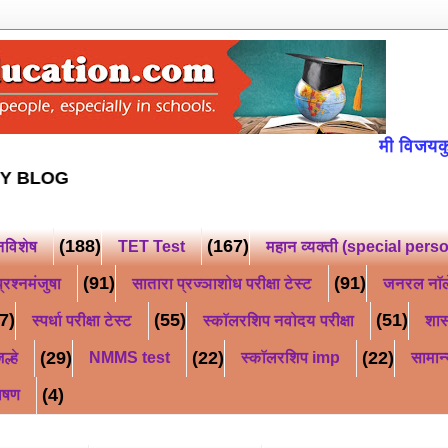
मी विजयकुमार किसन
OLLOW MY BLOG
(188)
(167)
नविशेष
TET Test
महान व्यक्ती (special pers
(91)
(91)
्रश्नमंजुषा
सातारा प्रज्ञाशोध परीक्षा टेस्ट
जनरल नॉ
7)
(55)
(51)
स्पर्धा परीक्षा टेस्ट
स्कॉलरशिप नवोदय परीक्षा
शास
(29)
(22)
(22)
ल्हे
NMMS test
स्कॉलरशिप imp
सामान्
(4)
ाषण