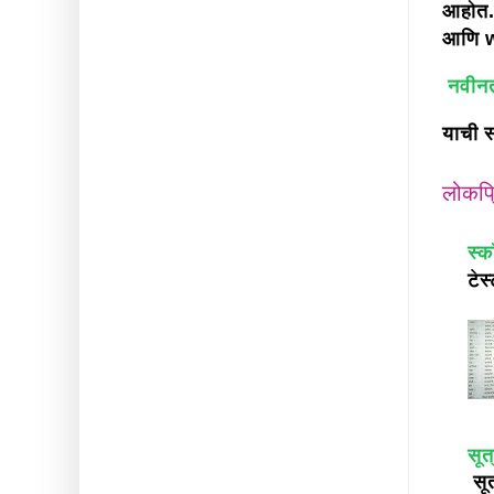
आहोत.
आणि w
नवीनत
याची स
लोकप्
स्क
टेस
सूत
सूत